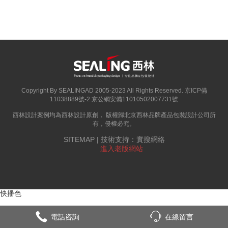
Copyright By SEALINGAD 2005-2023 All Rights Reserved.
京ICP備
11038889號-2
京公網安備11010502007731號
西林設計案例均為西林設計原創， 版權歸
北京西林品牌產品包裝設計公司
所
有，侵權必究。
SITEMAP
| 技術支持：
實搜網絡
進入老版網站
快播色
電話咨詢
在線留言