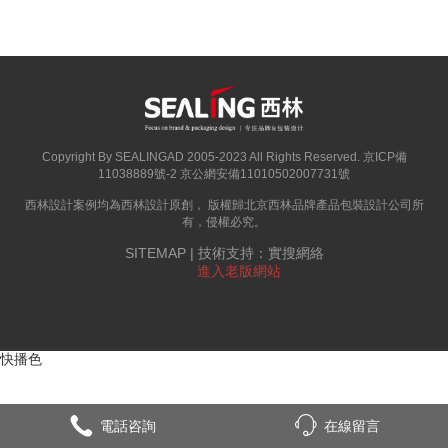
Copyright By SEALINGAD 2005-2023 All Rights Reserved.
京ICP備
11038889號-2
京公網安備11010502007731號
西林設計案例均為西林設計原創， 版權歸
北京西林品牌產品包裝設計公司
所
有，侵權必究。
SITEMAP
| 技術支持：
實搜網絡
進入老版網站
快播色
電話咨詢
在線留言