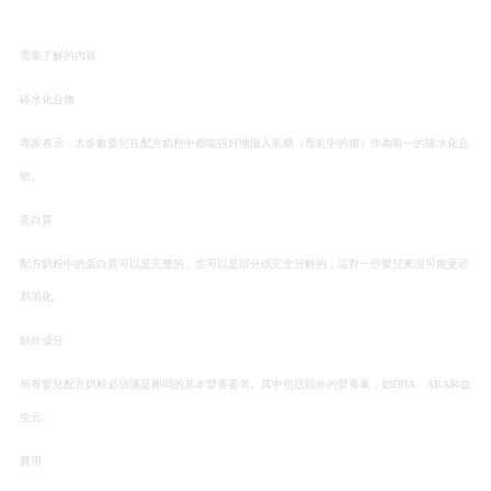
需要了解的內容
碳水化合物
專家表示，大多數嬰兒在配方奶粉中都能很好地攝入乳糖（母乳中的糖）作為唯一的碳水化合
物。
蛋白質
配方奶粉中的蛋白質可以是完整的，也可以是部分或完全分解的，這對一些嬰兒來說可能更容
易消化。
額外成分
所有嬰兒配方奶粉必須滿足相同的基本營養要求。其中包括額外的營養素，如DHA、ARA和益
生元。
費用