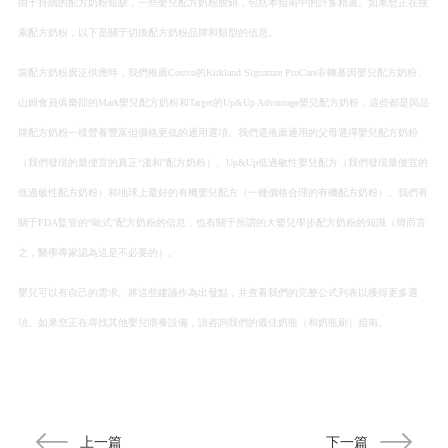
由于持續的配方奶粉短缺，一些嬰兒配方奶粉脫銷，包括本指南中的許多精選。如果您正在搜
索配方奶粉，以下是關于切換配方奶粉品牌和類型的信息。
當配方奶粉廣泛供應時，我們推薦Costco的Kirkland Signature ProCare非轉基因嬰兒配方奶粉、
山姆會員俱樂部的Mark嬰兒配方奶粉和Target的Up&Up Advantage嬰兒配方奶粉，這些都是與品
牌配方奶粉一樣營養豐富但價格更低的通用選項。我們還推薦通用的父母選擇嬰兒配方奶粉
（我們發現的最便宜的真正“溫和”配方奶粉）、Up&Up低過敏性嬰兒配方（我們發現最便宜的
低過敏性配方奶粉）和地球上最好的有機嬰兒配方（一種價格合理的有機配方奶粉）。我們有
關于FDA監管的“歐式”配方奶粉的信息，也有關于所謂的大嬰兒學步配方奶粉的知識（簡而言
之，醫學專家認為這是不必要的）。
嬰兒可以有自己的需求。將這些建議作為出發點，并查看我們的完整公式列表以獲得更多選
項。如果您正在尋找其他嬰兒喂養設備，請咨詢我們的最佳奶瓶（和奶瓶刷）指南。
上一篇
下一篇