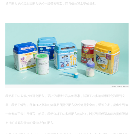
通用配方奶粉與名牌配方奶粉一樣營養豐富，而且價格通常要低得多。
我們花了60多個小時研究配方，采訪兒科醫生和其他專家，閱讀了20多篇科學研究和期刊文
章。我們了解到，所有FDA批準的健康足月嬰兒配方奶粉都是安全的，營養充足，從出生到第
一年都能正常生長發育。然后，我們分析了60多種配方的成分，以找到我們認為能夠提供證據
支持的益處和價值的最佳組合的配方。