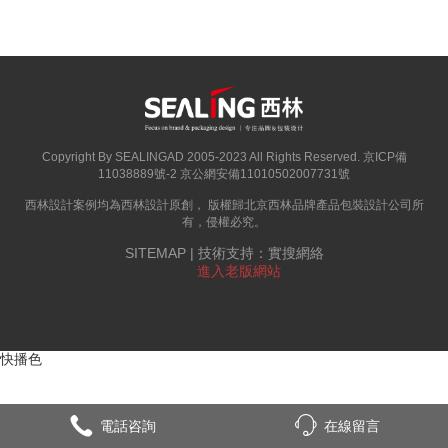
Copyright By SEALINGAD 2005-2023 All Rights Reserved.
京ICP備
11038889號-2
京公網安備11010502007731號
西林設計案例均為西林設計原創， 版權歸
北京西林品牌產品包裝設計公司
所
有，侵權必究。
SITEMAP
| 技術支持：
實搜網絡
進入老版網站
快播色
電話咨詢
在線留言