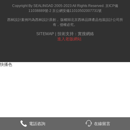
Copyright By SEALINGAD 2005-2023 All Rights Reserved.
京ICP備
11038889號-2
京公網安備11010502007731號
西林設計案例均為西林設計原創， 版權歸
北京西林品牌產品包裝設計公司
所
有，侵權必究。
SITEMAP
| 技術支持：
實搜網絡
進入老版網站
快播色
電話咨詢
在線留言